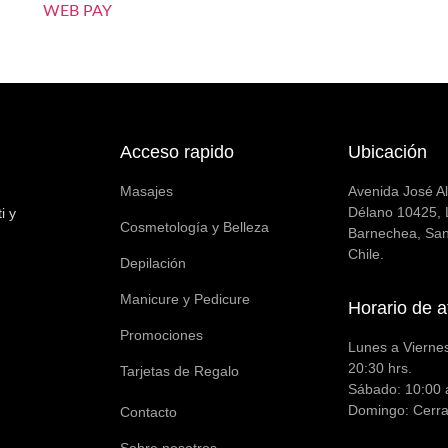
WEB PAY
Acceso rapido
Ubicación
Masajes
Avenida José A
Délano 10425, 
i y
Cosmetología y Belleza
Barnechea, San
Chile.
Depilación
Manicure y Pedicure
Horario de a
Promociones
Lunes a Viernes
20:30 hrs.
Tarjetas de Regalo
Sábado: 10:00 
Domingo: Cerr
Contacto