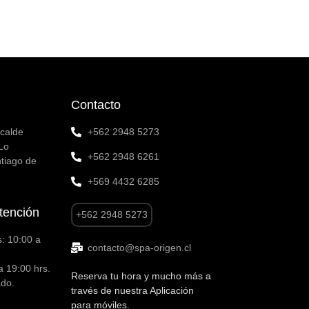
Contacto
lcalde
+562 2948 5273
Lo
+562 2948 6261
tiago de
+569 4432 6285
tención
+562 2948 5273
: 10:00 a
contacto@spa-origen.cl
a 19:00 hrs.
Reserva tu hora y mucho más a
ado.
través de nuestra Aplicación
para móviles.