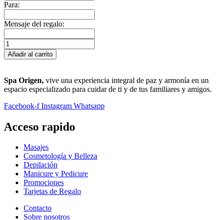
Para:
Mensaje del regalo:
Manicure
Completa
Añadir al carrito
-
60
min
Spa Origen,
vive una experiencia integral de paz y armonía en un
cantidad
espacio especializado para cuidar de ti y de tus familiares y amigos.
Facebook-f
Instagram
Whatsapp
Acceso rapido
Masajes
Cosmetología y Belleza
Depilación
Manicure y Pedicure
Promociones
Tarjetas de Regalo
Contacto
Sobre nosotros